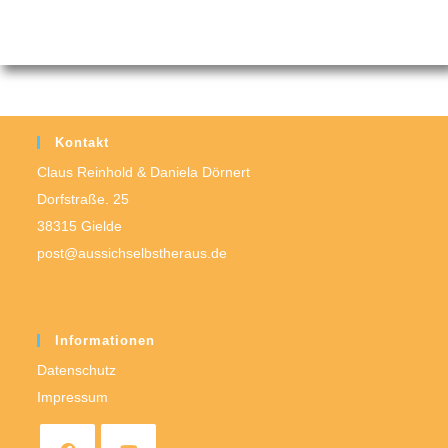
Kontakt
Claus Reinhold & Daniela Dörnert
Dorfstraße. 25
38315 Gielde
post@aussichselbstheraus.de
Informationen
Datenschutz
Impressum